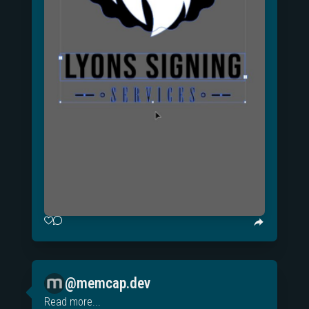
@memcap.dev
Read more...