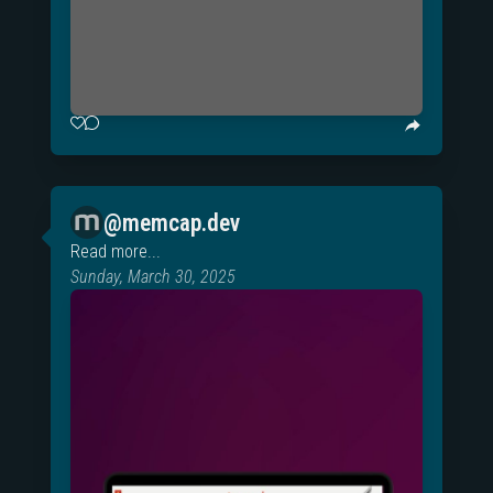
@memcap.dev
Read more...
Sunday, March 30, 2025