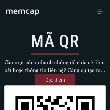
memcap
MÃ QR
Cần một cách nhanh chóng để chia sẻ liên
kết hoặc thông tin liên hệ? Công cụ tạo mã
QR miễn phí của chúng tôi hỗ trợ cả URL
Đọc thêm
và vCard (danh thiếp kỹ thuật số). Tạo mã
có thể quét với màu sắc tùy chỉnh, sau đó
tải xuống hoặc sao chép dưới dạng
PNG/SVG. Không cần đăng ký. Không có