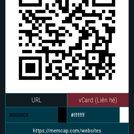
thương hiệu. Chỉ là một mã QR sạch hoạt
động ở mọi nơi.
URL
vCard (Liên hệ)