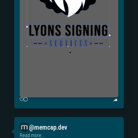
@memcap.dev
Read more...