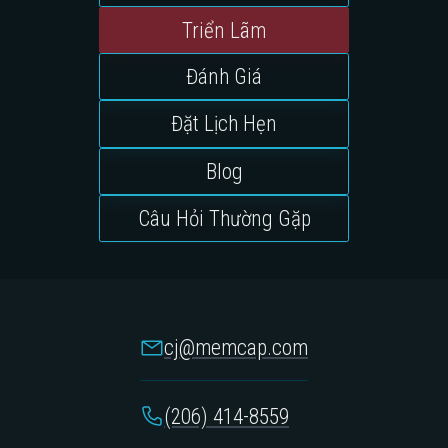
Triển Lãm
Đánh Giá
Đặt Lịch Hẹn
Blog
Câu Hỏi Thường Gặp
cj@memcap.com
(206) 414-8559